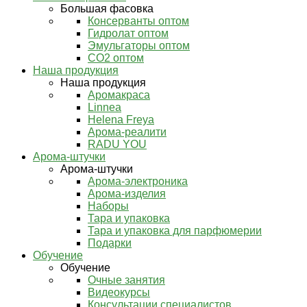
Большая фасовка
Консерванты оптом
Гидролат оптом
Эмульгаторы оптом
СО2 оптом
Наша продукция
Наша продукция
Аромакраса
Linnea
Helena Freya
Арома-реалити
RADU YOU
Арома-штучки
Арома-штучки
Арома-электроника
Арома-изделия
Наборы
Тара и упаковка
Тара и упаковка для парфюмерии
Подарки
Обучение
Обучение
Очные занятия
Видеокурсы
Консультации специалистов