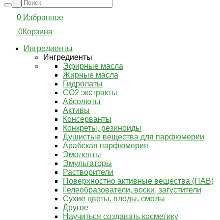
0
Избранное
0
Корзина
Ингредиенты
Ингредиенты
Эфирные масла
Жирные масла
Гидролаты
СО2 экстракты
Абсолюты
Активы
Консерванты
Конкреты, резиноиды
Душистые вещества для парфюмерии
Арабская парфюмерия
Эмоленты
Эмульгаторы
Растворители
Поверхностно активные вещества (ПАВ)
Гелеобразователи, воски, загустители
Сухие цветы, плоды, смолы
Другое
Научиться создавать косметику