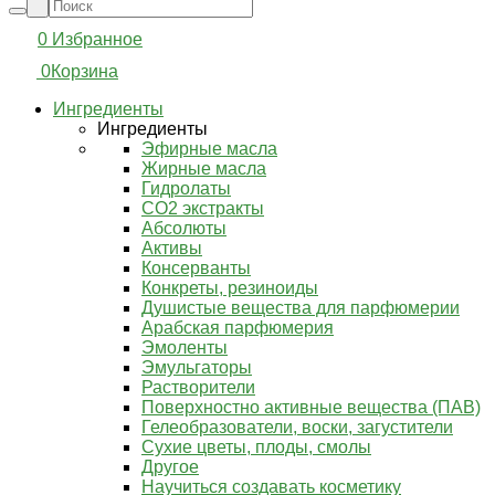
0
Избранное
0
Корзина
Ингредиенты
Ингредиенты
Эфирные масла
Жирные масла
Гидролаты
СО2 экстракты
Абсолюты
Активы
Консерванты
Конкреты, резиноиды
Душистые вещества для парфюмерии
Арабская парфюмерия
Эмоленты
Эмульгаторы
Растворители
Поверхностно активные вещества (ПАВ)
Гелеобразователи, воски, загустители
Сухие цветы, плоды, смолы
Другое
Научиться создавать косметику