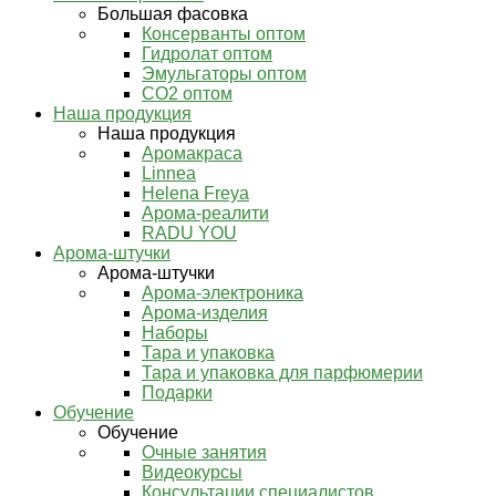
Большая фасовка
Консерванты оптом
Гидролат оптом
Эмульгаторы оптом
СО2 оптом
Наша продукция
Наша продукция
Аромакраса
Linnea
Helena Freya
Арома-реалити
RADU YOU
Арома-штучки
Арома-штучки
Арома-электроника
Арома-изделия
Наборы
Тара и упаковка
Тара и упаковка для парфюмерии
Подарки
Обучение
Обучение
Очные занятия
Видеокурсы
Консультации специалистов