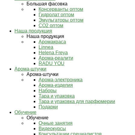
Большая фасовка
Консерванты оптом
Гидролат оптом
Эмульгаторы оптом
СО2 оптом
Наша продукция
Наша продукция
Аромакраса
Linnea
Helena Freya
Арома-реалити
RADU YOU
Арома-штучки
Арома-штучки
Арома-электроника
Арома-изделия
Наборы
Тара и упаковка
Тара и упаковка для парфюмерии
Подарки
Обучение
Обучение
Очные занятия
Видеокурсы
Консультации специалистов