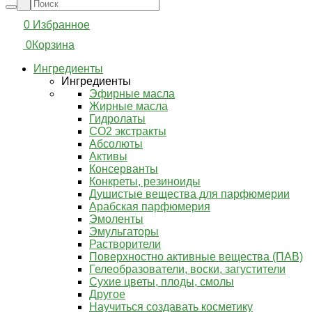
0
Избранное
0
Корзина
Ингредиенты
Ингредиенты
Эфирные масла
Жирные масла
Гидролаты
СО2 экстракты
Абсолюты
Активы
Консерванты
Конкреты, резиноиды
Душистые вещества для парфюмерии
Арабская парфюмерия
Эмоленты
Эмульгаторы
Растворители
Поверхностно активные вещества (ПАВ)
Гелеобразователи, воски, загустители
Сухие цветы, плоды, смолы
Другое
Научиться создавать косметику