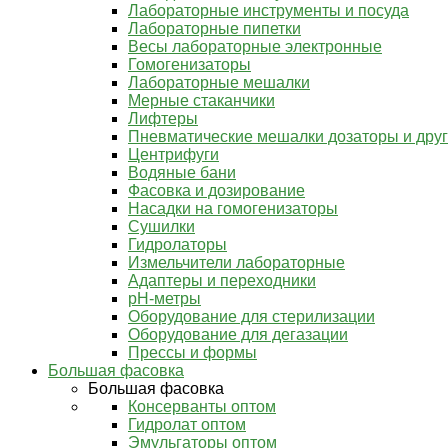
Лабораторные инструменты и посуда
Лабораторные пипетки
Весы лабораторные электронные
Гомогенизаторы
Лабораторные мешалки
Мерные стаканчики
Лифтеры
Пневматические мешалки дозаторы и дру
Центрифуги
Водяные бани
Фасовка и дозирование
Насадки на гомогенизаторы
Сушилки
Гидролаторы
Измельчители лабораторные
Адаптеры и переходники
pH-метры
Оборудование для стерилизации
Оборудование для дегазации
Прессы и формы
Большая фасовка
Большая фасовка
Консерванты оптом
Гидролат оптом
Эмульгаторы оптом