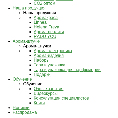
СО2 оптом
Наша продукция
Наша продукция
Аромакраса
Linnea
Helena Freya
Арома-реалити
RADU YOU
Арома-штучки
Арома-штучки
Арома-электроника
Арома-изделия
Наборы
Тара и упаковка
Тара и упаковка для парфюмерии
Подарки
Обучение
Обучение
Очные занятия
Видеокурсы
Консультации специалистов
Книги
Новинки
Распродажа