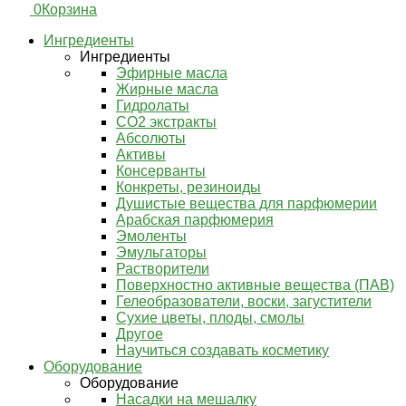
0
Корзина
Ингредиенты
Ингредиенты
Эфирные масла
Жирные масла
Гидролаты
СО2 экстракты
Абсолюты
Активы
Консерванты
Конкреты, резиноиды
Душистые вещества для парфюмерии
Арабская парфюмерия
Эмоленты
Эмульгаторы
Растворители
Поверхностно активные вещества (ПАВ)
Гелеобразователи, воски, загустители
Сухие цветы, плоды, смолы
Другое
Научиться создавать косметику
Оборудование
Оборудование
Насадки на мешалку