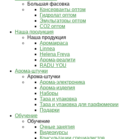
Большая фасовка
Консерванты оптом
Гидролат оптом
Эмульгаторы оптом
СО2 оптом
Наша продукция
Наша продукция
Аромакраса
Linnea
Helena Freya
Арома-реалити
RADU YOU
Арома-штучки
Арома-штучки
Арома-электроника
Арома-изделия
Наборы
Тара и упаковка
Тара и упаковка для парфюмерии
Подарки
Обучение
Обучение
Очные занятия
Видеокурсы
Консультации специалистов