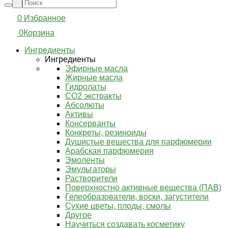
0
Избранное
0
Корзина
Ингредиенты
Ингредиенты
Эфирные масла
Жирные масла
Гидролаты
СО2 экстракты
Абсолюты
Активы
Консерванты
Конкреты, резиноиды
Душистые вещества для парфюмерии
Арабская парфюмерия
Эмоленты
Эмульгаторы
Растворители
Поверхностно активные вещества (ПАВ)
Гелеобразователи, воски, загустители
Сухие цветы, плоды, смолы
Другое
Научиться создавать косметику