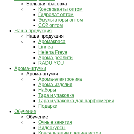
Большая фасовка
Консерванты оптом
Гидролат оптом
Эмульгаторы оптом
СО2 оптом
Наша продукция
Наша продукция
Аромакраса
Linnea
Helena Freya
Арома-реалити
RADU YOU
Арома-штучки
Арома-штучки
Арома-электроника
Арома-изделия
Наборы
Тара и упаковка
Тара и упаковка для парфюмерии
Подарки
Обучение
Обучение
Очные занятия
Видеокурсы
Консультации специалистов