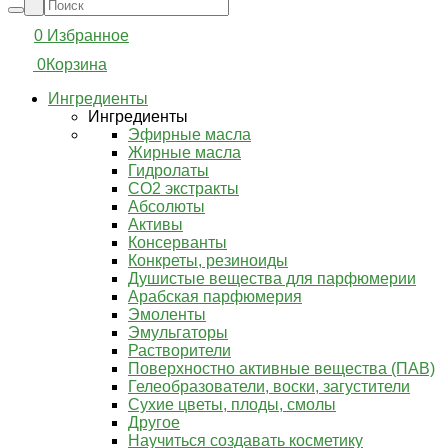
0
Избранное
0
Корзина
Ингредиенты
Ингредиенты
Эфирные масла
Жирные масла
Гидролаты
СО2 экстракты
Абсолюты
Активы
Консерванты
Конкреты, резиноиды
Душистые вещества для парфюмерии
Арабская парфюмерия
Эмоленты
Эмульгаторы
Растворители
Поверхностно активные вещества (ПАВ)
Гелеобразователи, воски, загустители
Сухие цветы, плоды, смолы
Другое
Научиться создавать косметику