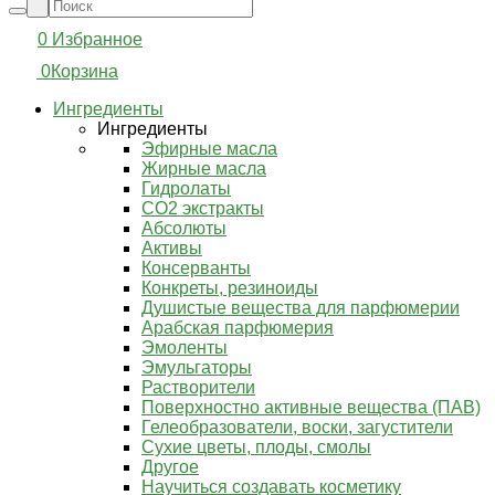
0
Избранное
0
Корзина
Ингредиенты
Ингредиенты
Эфирные масла
Жирные масла
Гидролаты
СО2 экстракты
Абсолюты
Активы
Консерванты
Конкреты, резиноиды
Душистые вещества для парфюмерии
Арабская парфюмерия
Эмоленты
Эмульгаторы
Растворители
Поверхностно активные вещества (ПАВ)
Гелеобразователи, воски, загустители
Сухие цветы, плоды, смолы
Другое
Научиться создавать косметику