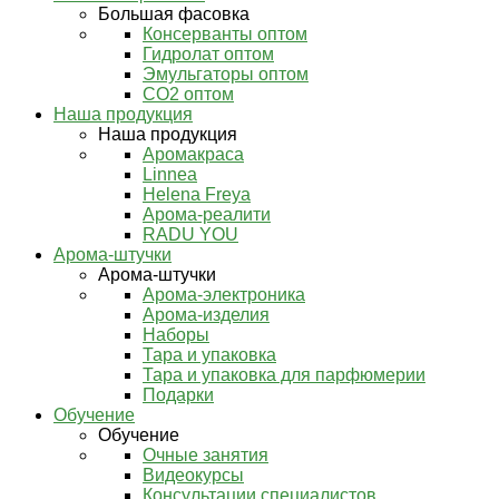
Большая фасовка
Консерванты оптом
Гидролат оптом
Эмульгаторы оптом
СО2 оптом
Наша продукция
Наша продукция
Аромакраса
Linnea
Helena Freya
Арома-реалити
RADU YOU
Арома-штучки
Арома-штучки
Арома-электроника
Арома-изделия
Наборы
Тара и упаковка
Тара и упаковка для парфюмерии
Подарки
Обучение
Обучение
Очные занятия
Видеокурсы
Консультации специалистов