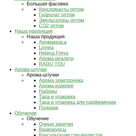
Большая фасовка
Консерванты оптом
Гидролат оптом
Эмульгаторы оптом
СО2 оптом
Наша продукция
Наша продукция
Аромакраса
Linnea
Helena Freya
Арома-реалити
RADU YOU
Арома-штучки
Арома-штучки
Арома-электроника
Арома-изделия
Наборы
Тара и упаковка
Тара и упаковка для парфюмерии
Подарки
Обучение
Обучение
Очные занятия
Видеокурсы
Консультации специалистов