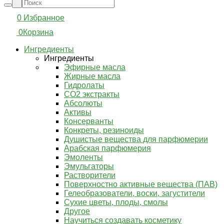
0
Избранное
0
Корзина
Ингредиенты
Ингредиенты
Эфирные масла
Жирные масла
Гидролаты
СО2 экстракты
Абсолюты
Активы
Консерванты
Конкреты, резиноиды
Душистые вещества для парфюмерии
Арабская парфюмерия
Эмоленты
Эмульгаторы
Растворители
Поверхностно активные вещества (ПАВ)
Гелеобразователи, воски, загустители
Сухие цветы, плоды, смолы
Другое
Научиться создавать косметику