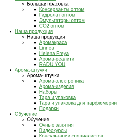
Большая фасовка
Консерванты оптом
Гидролат оптом
Эмульгаторы оптом
СО2 оптом
Наша продукция
Наша продукция
Аромакраса
Linnea
Helena Freya
Арома-реалити
RADU YOU
Арома-штучки
Арома-штучки
Арома-электроника
Арома-изделия
Наборы
Тара и упаковка
Тара и упаковка для парфюмерии
Подарки
Обучение
Обучение
Очные занятия
Видеокурсы
Консультации специалистов