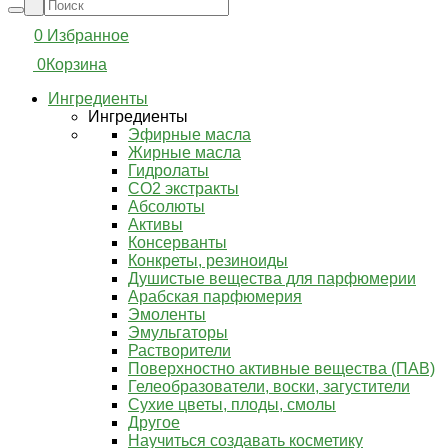
0
Избранное
0
Корзина
Ингредиенты
Ингредиенты
Эфирные масла
Жирные масла
Гидролаты
СО2 экстракты
Абсолюты
Активы
Консерванты
Конкреты, резиноиды
Душистые вещества для парфюмерии
Арабская парфюмерия
Эмоленты
Эмульгаторы
Растворители
Поверхностно активные вещества (ПАВ)
Гелеобразователи, воски, загустители
Сухие цветы, плоды, смолы
Другое
Научиться создавать косметику