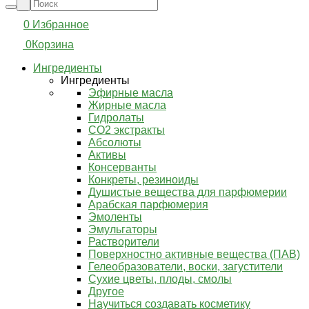
0
Избранное
0
Корзина
Ингредиенты
Ингредиенты
Эфирные масла
Жирные масла
Гидролаты
СО2 экстракты
Абсолюты
Активы
Консерванты
Конкреты, резиноиды
Душистые вещества для парфюмерии
Арабская парфюмерия
Эмоленты
Эмульгаторы
Растворители
Поверхностно активные вещества (ПАВ)
Гелеобразователи, воски, загустители
Сухие цветы, плоды, смолы
Другое
Научиться создавать косметику