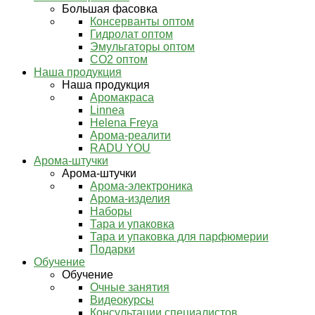
Большая фасовка
Консерванты оптом
Гидролат оптом
Эмульгаторы оптом
СО2 оптом
Наша продукция
Наша продукция
Аромакраса
Linnea
Helena Freya
Арома-реалити
RADU YOU
Арома-штучки
Арома-штучки
Арома-электроника
Арома-изделия
Наборы
Тара и упаковка
Тара и упаковка для парфюмерии
Подарки
Обучение
Обучение
Очные занятия
Видеокурсы
Консультации специалистов