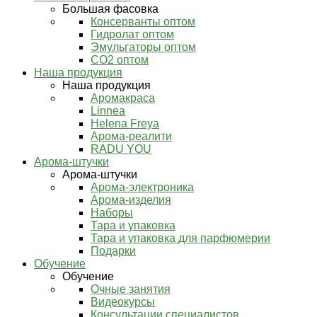
Большая фасовка
Консерванты оптом
Гидролат оптом
Эмульгаторы оптом
СО2 оптом
Наша продукция
Наша продукция
Аромакраса
Linnea
Helena Freya
Арома-реалити
RADU YOU
Арома-штучки
Арома-штучки
Арома-электроника
Арома-изделия
Наборы
Тара и упаковка
Тара и упаковка для парфюмерии
Подарки
Обучение
Обучение
Очные занятия
Видеокурсы
Консультации специалистов