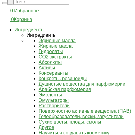
0
Избранное
0
Корзина
Ингредиенты
Ингредиенты
Эфирные масла
Жирные масла
Гидролаты
СО2 экстракты
Абсолюты
Активы
Консерванты
Конкреты, резиноиды
Душистые вещества для парфюмерии
Арабская парфюмерия
Эмоленты
Эмульгаторы
Растворители
Поверхностно активные вещества (ПАВ)
Гелеобразователи, воски, загустители
Сухие цветы, плоды, смолы
Другое
Научиться создавать косметику